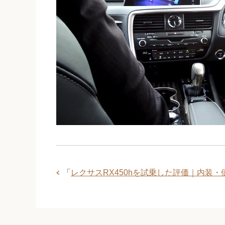
「
レクサスRX450hを試乗した評価｜内装