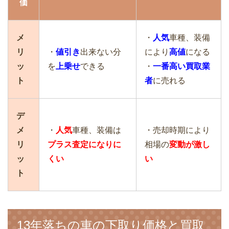
価
メ
・
人気
車種、装備
リ
・
値引き
出来ない分
により
高値
になる
ッ
を
上乗せ
できる
・
一番高い買取業
ト
者
に売れる
デ
メ
・
人気
車種、装備は
・売却時期により
リ
プラス査定になりに
相場の
変動が激し
ッ
くい
い
ト
13年落ちの車の下取り価格と買取