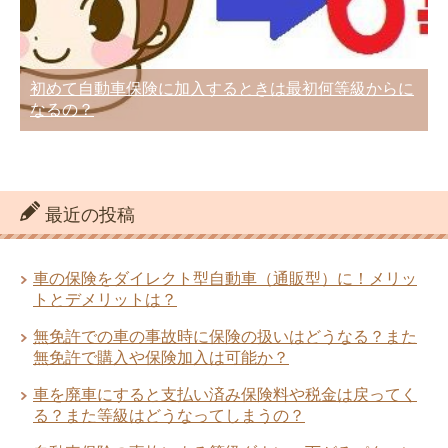
初めて自動車保険に加入するときは最初何等級からに
なるの？
最近の投稿
車の保険をダイレクト型自動車（通販型）に！メリッ
トとデメリットは？
無免許での車の事故時に保険の扱いはどうなる？また
無免許で購入や保険加入は可能か？
車を廃車にすると支払い済み保険料や税金は戻ってく
る？また等級はどうなってしまうの？