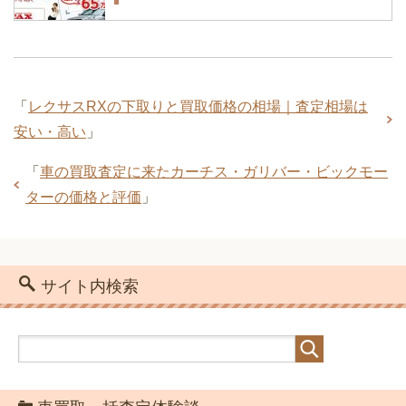
マツダCX-5の中古車相場｜買取価格と
「
レクサスRXの下取りと買取価格の相場｜査定相場は
下取り価格を確認
安い・高い
」
「
車の買取査定に来たカーチス・ガリバー・ビックモー
ターの価格と評価
」
ランドクルーザー200の車買取価格と下
取り価格の一覧表
サイト内検索
トヨタプリウスPHVの買取・下取り価格
の相場は？