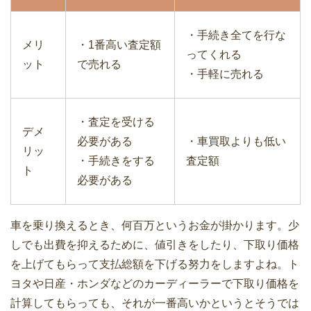
車の買取査定に来たカーチス・ガリバ
ー・ビックモーターの価格と評価
・手続き全てを行な
メリ
・1番高い査定額
ってくれる
ット
で売れる
・手軽に売れる
マツダCX-5の中古車相場｜買取価格と
・査定を受ける
デメ
下取り価格を確認
必要がある
・車買取よりも低い
リッ
・手続きをする
査定額
ト
必要がある
トヨタプリウスPHVの買取・下取り価格
車を乗り換えるとき、何百万というお金が掛かります。少
の相場は？
しでも出費を抑えるために、値引きをしたり、下取り価格
を上げてもらって支払総額を下げる努力をしますよね。ト
ヨタや日産・ホンダなどのカーディーラーで下取り価格を
計算してもらっても、それが一番高いかというとそうでは