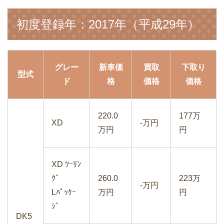
初度登録年：2017年（平成29年）
車の下取りと買い取りって違うの？高く
買ってくれるのはどっち？
グレー
新車価
買取
下取り
型式
ド
格
価格
価格
車の買取査定に来たカーチス・ガリバ
220.0
177万
ー・ビックモーターの価格と評価
XD
-万円
万円
円
XD ﾂｰﾘﾝ
ｸﾞ
260.0
223万
車の無料一括買取査定サイトから見積も
-万円
Lﾊﾟｯｹｰ
万円
円
り依頼のやり方は超簡単
ｼﾞ
DK5