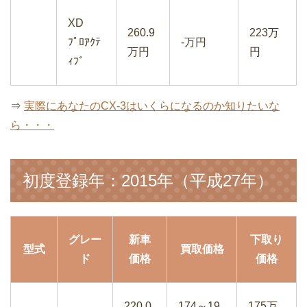
XD
260.9
223万
ﾌﾟﾛｱｸﾃ
-万円
万円
円
ｨﾌﾞ
⇒
実際にあなたのCX-3はいくらになるのか知りたいな
ら・・・
初度登録年：2015年（平成27年）
グレー
新車
下取り
型式
買取価格
ド
価格
価格
220.0
174～19
175万