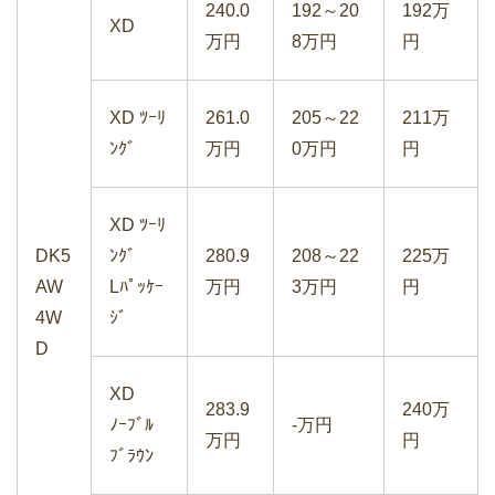
240.0
192～20
192万
XD
万円
8万円
円
マツダCX-5の中古車相場｜買取価格と
XD ﾂｰﾘ
261.0
205～22
211万
下取り価格を確認
ﾝｸﾞ
万円
0万円
円
XD ﾂｰﾘ
DK5
ﾝｸﾞ
280.9
208～22
225万
AW
Lﾊﾟｯｹｰ
万円
3万円
円
4W
ｼﾞ
D
XD
283.9
240万
ﾉｰﾌﾞﾙ
-万円
万円
円
ﾌﾞﾗｳﾝ