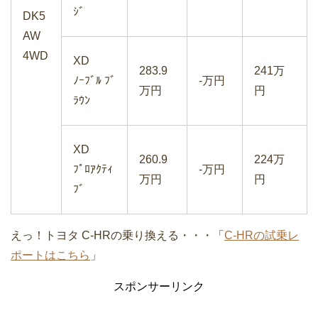
ｼﾞ
DK5
AW
4WD
XD
283.9
241万
ﾉｰﾌﾞﾙ ﾌﾞ
-万円
万円
円
ﾗｳﾝ
XD
260.9
224万
ﾌﾟﾛｱｸﾃｨ
-万円
万円
円
ﾌﾞ
えっ！トヨタ C-HRの乗り換える・・・「
C-HRの試乗レ
ポートはこちら
」
スポンサーリンク