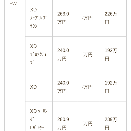
FW
XD
263.0
226万
フォルクスワーゲンのティグアンの買取
ﾉｰﾌﾞﾙ ﾌﾞ
-万円
万円
円
価格と下取り価格は？
ﾗｳﾝ
XD
240.0
192万
ﾌﾟﾛｱｸﾃｨ
-万円
万円
円
マツダCX-5の中古車相場｜買取価格と
ﾌﾞ
下取り価格を確認
240.0
192万
XD
-万円
万円
円
XD ﾂｰﾘﾝ
ｸﾞ
280.9
239万
-万円
Lﾊﾟｯｹｰ
万円
円