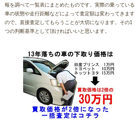
報を調べて一覧表にまとめたものです。実際の乗っている
取り価格の一覧表
車の状態や走行距離などによって査定額は変わってきます
ので、直接査定してもらうことが大切になります。その1
つの判断基準として頂ければいいと思います。
フォルクスワーゲンのティグアンの買取
価格と下取り価格は？
車の無料一括買取査定サイトから見積も
り依頼のやり方は超簡単