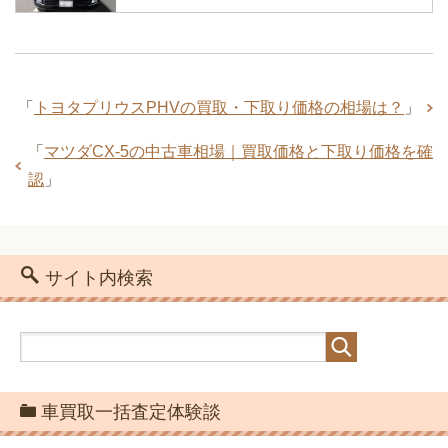
車の買取査定に来たカーチス・ガリバ
「
トヨタプリウスPHVの買取・下取り価格の相場は？
」
ー・ビックモーターの価格と評価
「
マツダCX-5の中古車相場｜買取価格と下取り価格を確
認
」
車の無料一括買取査定サイトから見積も
り依頼のやり方は超簡単
サイト内検索
トヨタプリウスPHVの買取・下取り価格
車買取一括査定体験談
の相場は？