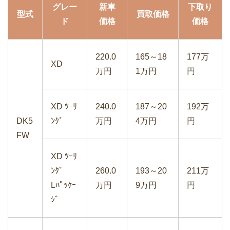
グレー
新車
下取り
型式
買取価格
ド
価格
価格
トヨタプリウスPHVの買取・下取り価格
220.0
165～18
177万
の相場は？
XD
万円
1万円
円
XD ﾂｰﾘ
240.0
187～20
192万
DK5
ﾝｸﾞ
万円
4万円
円
フォルクスワーゲンのティグアンの買取
FW
価格と下取り価格は？
XD ﾂｰﾘ
ﾝｸﾞ
260.0
193～20
211万
Lﾊﾟｯｹｰ
万円
9万円
円
車の無料一括買取査定サイトから見積も
ｼﾞ
り依頼のやり方は超簡単