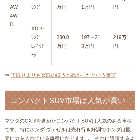
AW
ﾘﾝｸﾞ
万円
1万円
円
4W
D
XD ﾂｰ
ﾘﾝｸﾞ
280.0
197～21
219万
Lﾊﾟｯｹ
万円
3万円
円
ｰｼﾞ
⇒
下取りよりも買取のほうが高かったという事実
コンパクトSUV市場は人気が高い
マツダのCX-3を含めたコンパクトSUVは人気のある車種
です。特にホンダ ヴェゼルは売れ行き好調でホンダは販
売に力を入れている車種になりますし、それに追随するよ