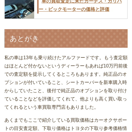
車の買取査定に来たカーチス・ガリバ
ー・ビックモーターの価格と評価
あとがき
レクサスRXの下取りと買取価格の相場
｜査定相場は安い・高い
私の車は13年も乗り続けたアルファードです。もう査定額
はほとんど付かないというディーラーもあれば10万円前後
での査定額を提示してくるところもあります。純正品のオ
プションが付いていること、シートカーバーを新車購入時
車の下取りと買い取りって違うの？高く
からしていたこと、後付で純正品のオプションを取り付け
買ってくれるのはどっち？
ていることなどを評価してくれて、他よりも高く買い取っ
てくれるという車買取専門店もありました。
あくまでもここで紹介している買取価格はカーオクサポー
トの目安査定額、下取り価格はトヨタの下取り参考価格情
ランドクルーザー200の車買取価格と下