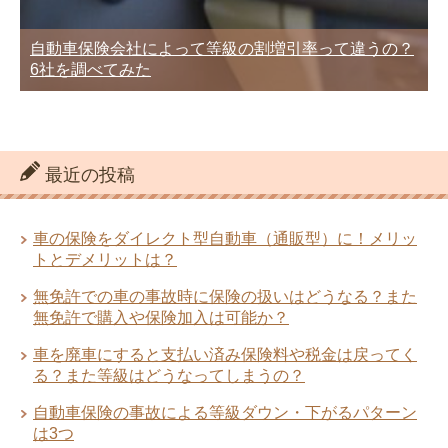
自動車保険会社によって等級の割増引率って違うの？
6社を調べてみた
最近の投稿
車の保険をダイレクト型自動車（通販型）に！メリッ
トとデメリットは？
無免許での車の事故時に保険の扱いはどうなる？また
無免許で購入や保険加入は可能か？
車を廃車にすると支払い済み保険料や税金は戻ってく
る？また等級はどうなってしまうの？
自動車保険の事故による等級ダウン・下がるパターン
は3つ