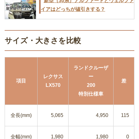
新型（30系）アルファードとヴェルファ
イアはどっちが値引きする？
サイズ・大きさを比較
新型のホンダフリードとトヨタシエンタ
を比較！価格・燃費・広さ・値引きなど
ランドクルーザ
レクサス
ー
項目
差
LX570
200
特別仕様車
全長(mm)
5,065
4,950
115
全幅(mm)
1,980
1,980
0