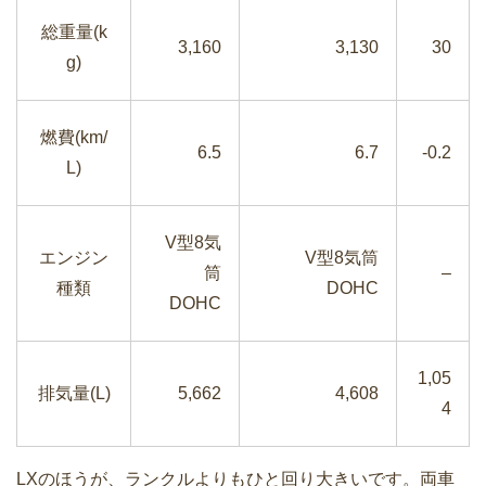
総重量(k
3,160
3,130
30
g)
燃費(km/
6.5
6.7
-0.2
L)
V型8気
エンジン
V型8気筒
筒
–
種類
DOHC
DOHC
1,05
排気量(L)
5,662
4,608
4
LXのほうが、ランクルよりもひと回り大きいです。両車