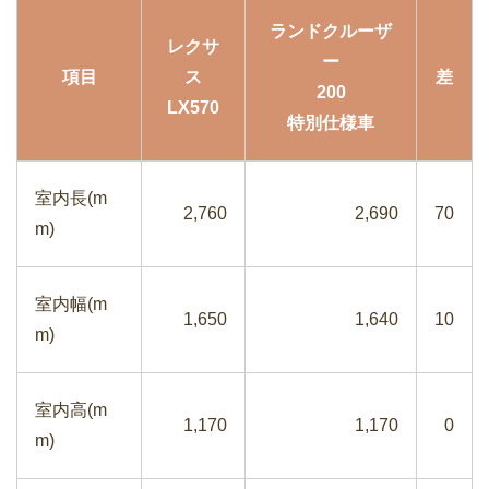
ランドクルーザ
レクサ
ー
項目
ス
差
200
LX570
特別仕様車
室内長(m
2,760
2,690
70
m)
室内幅(m
1,650
1,640
10
m)
室内高(m
1,170
1,170
0
m)