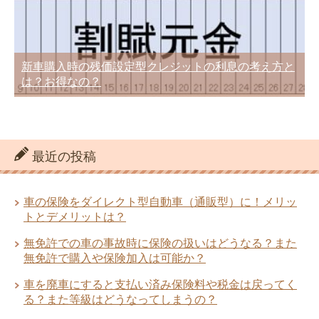
新車購入時の残価設定型クレジットの利息の考え方と
は？お得なの？
最近の投稿
車の保険をダイレクト型自動車（通販型）に！メリッ
トとデメリットは？
無免許での車の事故時に保険の扱いはどうなる？また
無免許で購入や保険加入は可能か？
車を廃車にすると支払い済み保険料や税金は戻ってく
る？また等級はどうなってしまうの？