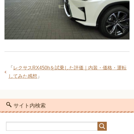
「
レクサスRX450hを試乗した評価｜内装・価格・運転
してみた感想
」
サイト内検索