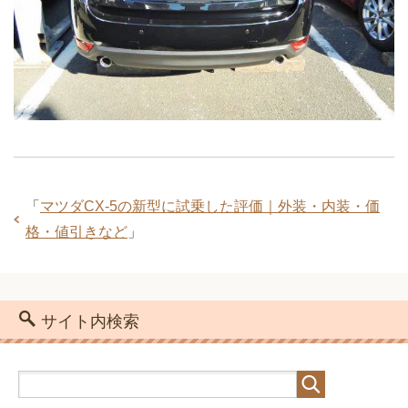
「
マツダCX-5の新型に試乗した評価｜外装・内装・価
格・値引きなど
」
サイト内検索