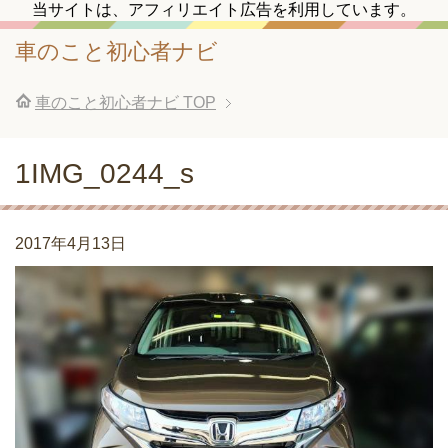
当サイトは、アフィリエイト広告を利用しています。
車のこと初心者ナビ
車のこと初心者ナビ
TOP
1IMG_0244_s
2017年4月13日