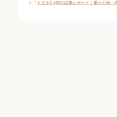
「
トヨタC-HRの試乗レポート｜乗り心地・