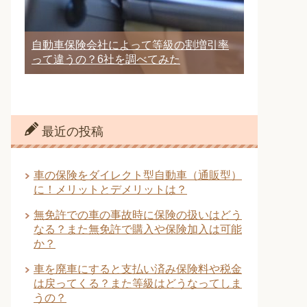
自動車保険会社によって等級の割増引率
って違うの？6社を調べてみた
最近の投稿
車の保険をダイレクト型自動車（通販型）
に！メリットとデメリットは？
無免許での車の事故時に保険の扱いはどう
なる？また無免許で購入や保険加入は可能
か？
車を廃車にすると支払い済み保険料や税金
は戻ってくる？また等級はどうなってしま
うの？