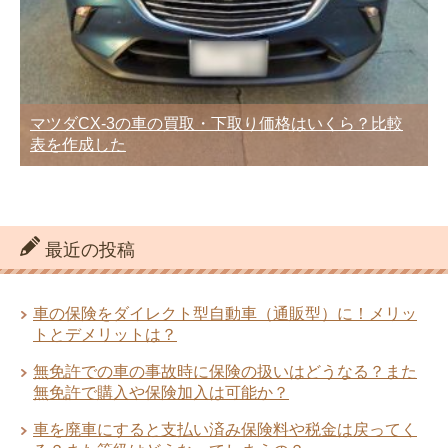
マツダCX-3の車の買取・下取り価格はいくら？比較
表を作成した
最近の投稿
車の保険をダイレクト型自動車（通販型）に！メリッ
トとデメリットは？
無免許での車の事故時に保険の扱いはどうなる？また
無免許で購入や保険加入は可能か？
車を廃車にすると支払い済み保険料や税金は戻ってく