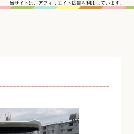
当サイトは、アフィリエイト広告を利用しています。