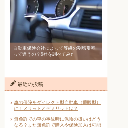
自動車保険会社によって等級の割増引率
って違うの？6社を調べてみた
最近の投稿
車の保険をダイレクト型自動車（通販型）
に！メリットとデメリットは？
無免許での車の事故時に保険の扱いはどう
なる？また無免許で購入や保険加入は可能