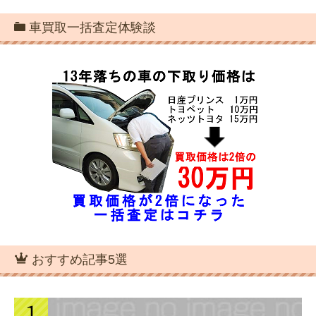
車買取一括査定体験談
おすすめ記事5選